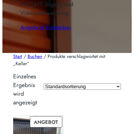
Mit 24/7 Zugang und
Videoüberwachung.
Angebote Entdecken
Start
/
Buchen
/ Produkte verschlagwortet mit
„Keller“
Einzelnes
Ergebnis
wird
angezeigt
PRODUKT
ANGEBOT
IM