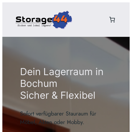
Zum
Inhalt
springen
Dein Lagerraum in
Bochum
Sicher & Flexibel
Sofort verfügbarer Stauraum für
Möbel, Akten oder Hobby.