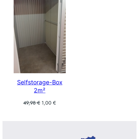
ANGEBOT
Selfstorage-Box
2m²
Ursprünglicher
Aktueller
49,98
€
1,00
€
Preis
Preis
war:
ist:
49,98 €
1,00 €.